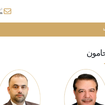
الب
om
ا
حامون